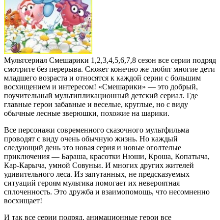
Мультсериал Смешарики 1,2,3,4,5,6,7,8 сезон все серии подряд
смотрите без перерыва. Сюжет конечно же любят многие дети
младшего возраста и относятся к каждой серии с большим
восхищением и интересом! «Смешарики» — это добрый,
поучительный мультипликационный детский сериал. Где
главные герои забавные и веселые, круглые, но с виду
обычные лесные зверюшки, похожие на шарики.
Все персонажи современного сказочного мультфильма
проводят с виду очень обычную жизнь. Но каждый
следующий день это новая серия и новые оголтелые
приключения — Бараша, красотки Нюши, Кроша, Копатыча,
Кар-Карыча, умной Совуньи. И многих других жителей
удивительного леса. Из запутанных, не предсказуемых
ситуаций героям мультика помогает их невероятная
сплоченность. Это дружба и взаимопомощь, что несомненно
восхищает!
И так все серии подряд, анимационные герои все