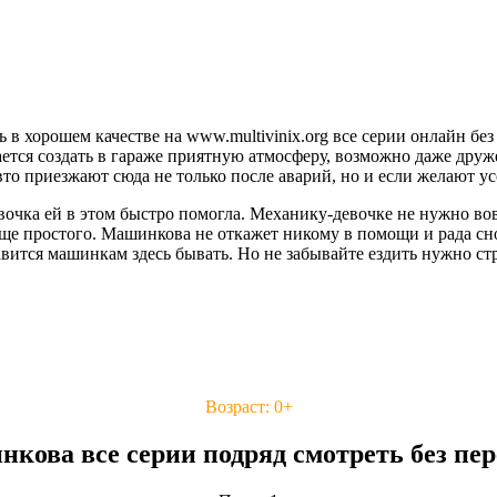
в хорошем качестве на www.multivinix.org все серии онлайн бе
тся создать в гараже приятную атмосферу, возможно даже дружес
вто приезжают сюда не только после аварий, но и если желают у
чка ей в этом быстро помогла. Механику-девочке не нужно вовс
още простого. Машинкова не откажет никому в помощи и рада сн
авится машинкам здесь бывать. Но не забывайте ездить нужно ст
Возраст: 0+
кова все серии подряд смотреть без пе