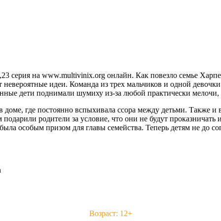
,23 серия на www.multivinix.org онлайн. Как повезло семье Харп
 невероятные идеи. Команда из трех мальчиков и одной девочки 
омонные дети поднимали шумиху из-за любой практически мелочи
в доме, где постоянно вспыхивала ссора между детьми. Также и в
подарили родители за условие, что они не будут проказничать и
была особым призом для главы семейства. Теперь детям не до с
n
Возраст: 12+