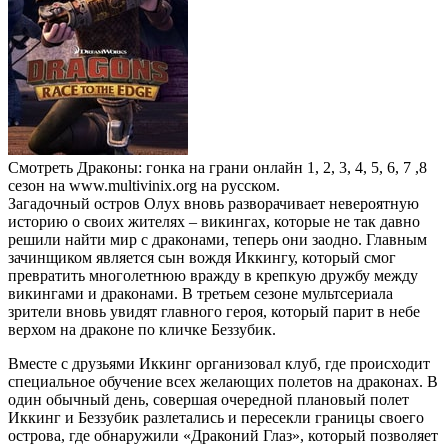
Смотреть Драконы: гонка на грани онлайн 1, 2, 3, 4, 5, 6, 7 ,8
сезон на www.multivinix.org на русском.
Загадочный остров Олух вновь разворачивает невероятную
историю о своих жителях – викингах, которые не так давно
решили найти мир с драконами, теперь они заодно. Главным
зачинщиком является сын вождя Иккингу, который смог
превратить многолетнюю вражду в крепкую дружбу между
викингами и драконами. В третьем сезоне мультсериала
зрители вновь увидят главного героя, который парит в небе
верхом на драконе по кличке Беззубик.
Вместе с друзьями Иккинг организовал клуб, где происходит
специальное обучение всех желающих полетов на драконах. В
один обычный день, совершая очередной плановый полет
Иккинг и Беззубик разлетались и пересекли границы своего
острова, где обнаружили «Драконий Глаз», который позволяет