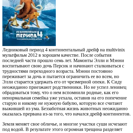
Ледниковый период 4 континентальный дрейф на multivinix
мультфильм 2012 в хорошем качестве. После события
последней части прошло семь лет. Мамонты Элли и Мэнни
воспитывают свою дочь Персик и начинают сталкиваться с
трудностями переходного возраста. Мэнни постоянно
переживает за дочь и пытается ограничить ее во всем, но
Элли старается удержать его от чрезмерной опеки. К Сиду
неожиданно приезжают родственники. Но не успел ленивец
обрадоваться тому, что о нем вспомнили родные, как его
ненормальная семейка уже уехала, оставив на его попечение
старую и никому не нужную бабулю, которую все считают
выжившей из ума. Беззаботная жизнь животных неожиданно
оказалась прервана из-за того, что начался дрейф континентов.
Земля меняет свое обличье, и многие участки суши исчезают
под водой. В результате этого огромная трещина разделяет