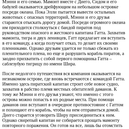
Мэнни и его семью. Мамонт вместе с Диего, Сидом и его
бабулей оказывается дрейфующим на небольшом островке
посреди океана. Пока Элли пытается вывести остальных
животных с опасных территорий, Мэнни и его друзья
стараются отыскать дорогу домой. Посреди огромного океана
им приходится столкнуться с бандой пиратов под
руководством опасного и жестокого капитана Гатта. Захватив
мамонта, тигра и двух ленивцев, Гатт предлагает им вступить
в его команду, а когда получает отказ, то делает их своими
пленниками. Однако друзьям удается не только сбежать из
пленительного плена, но еще и разрушить корабль пиратов, а
заодно прихватить с собой первого помощника Гатта –
саблезубую тигрицу по имени Шира.
После недолгого путешествия вся компания оказывается на
незнакомом острове, где вновь встречаются с командой Гатта.
Именно здесь пиратский капитан строит себе новое судно,
захватив в рабство племя местных обитателей даманов. К
тому же Мэнни и его друзья узнают, что именно с этого
острова можно попасть в их родные места. При помощи
даманов они вступают в очередное противостояние с Гаттом
и похищают его корабль, чтобы на нем отправиться домой.
Диего старается уговорить Ширу присоединиться к ним.
Однако свирепый капитан не собирается прощать мамонту
повторного поражения. Он готов на все, лишь бы отомстить