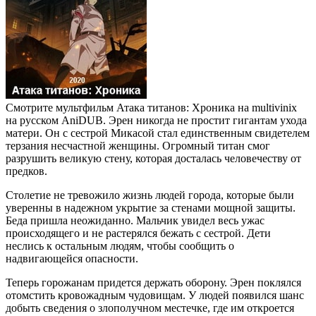
Смотрите мультфильм Атака титанов: Хроника на multivinix
на русском AniDUB. Эрен никогда не простит гигантам ухода
матери. Он с сестрой Микасой стал единственным свидетелем
терзания несчастной женщины. Огромный титан смог
разрушить великую стену, которая досталась человечеству от
предков.
Столетие не тревожило жизнь людей города, которые были
уверенны в надежном укрытие за стенами мощной защиты.
Беда пришла неожиданно. Мальчик увидел весь ужас
происходящего и не растерялся бежать с сестрой. Дети
неслись к остальным людям, чтобы сообщить о
надвигающейся опасности.
Теперь горожанам придется держать оборону. Эрен поклялся
отомстить кровожадным чудовищам. У людей появился шанс
добыть сведения о злополучном местечке, где им откроется