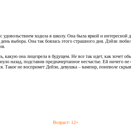
 с удовольствием ходила в школу. Она была яркой и интересной
день выбора. Она так боялась этого страшного дня. Дэйзи любил
ия.
нь, какую она лицезрела в будущем. Не все так идет, как хочет 
януло назад, подставив предначертанное несчастье. Ей ничего не
ся. Такое не воспримет Дейзи, девушка – вампир, поневоле скры
Возраст: 12+