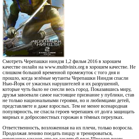
Смотреть Черепашки ниндзя 1,2 фильм 2016 в хорошем
качестве онлайн на www.multivinix.org в хорошем качестве. Не
слишком большой временной промежуток с того дня и
прошло, когда зелёные мутанты Черепашки Ниндзя спасли
Нью-Йорк от ужасных нарушителей и их разрушений,
которые чуть было не снесли весь город. Показавшись миру,
друзья завоевали самое настоящие признание у публики, став
не только национальными героями, но и любимцами детей,
представляете и даже взрослых. Тем не менее всенародная
популярность, не спасла героев черепашек от долга защищать
мирных и добросовестных горожан в тёмных переулках.
Ответственность, возложенная на их плечи, только возросла.
Продолжая лениво поедать пиццу и тренироваться,
черепашки узнают, что их заклятый враг Шреддер вновь