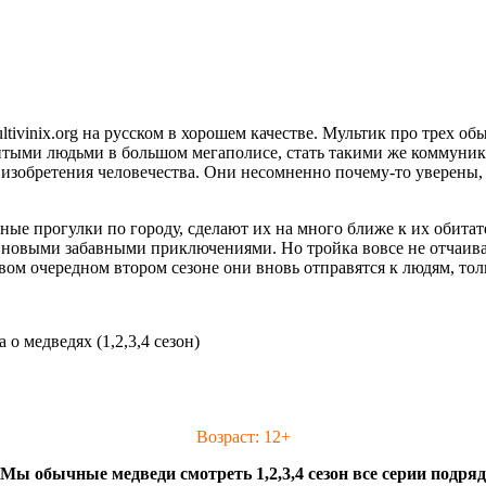
tivinix.org на русском в хорошем качестве. Мультик про трех о
тыми людьми в большом мегаполисе, стать такими же коммуник
изобретения человечества. Они несомненно почему-то уверены,
е прогулки по городу, сделают их на много ближе к их обитате
ь новыми забавными приключениями. Но тройка вовсе не отчаивает
вом очередном втором сезоне они вновь отправятся к людям, то
о медведях (1,2,3,4 сезон)
Возраст: 12+
Мы обычные медведи смотреть 1,2,3,4 сезон все серии подряд