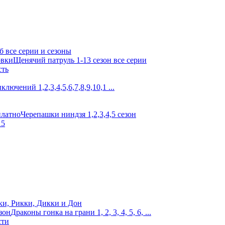
б все серии и сезоны
Щенячий патруль 1-13 сезон все серии
сть
лючений 1,2,3,4,5,6,7,8,9,10,1 ...
Черепашки ниндзя 1,2,3,4,5 сезон
15
и, Рикки, Дикки и Дон
Драконы гонка на грани 1, 2, 3, 4, 5, 6, ...
сти