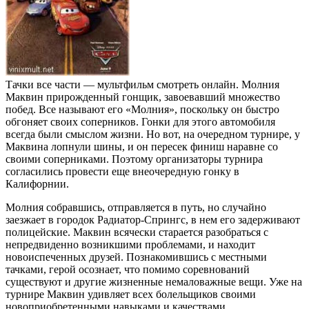
Тачки все части — мультфильм смотреть онлайн. Молния
Маквин прирожденный гонщик, завоевавший множество
побед. Все называют его «Молния», поскольку он быстро
обгоняет своих соперников. Гонки для этого автомобиля
всегда были смыслом жизни. Но вот, на очередном турнире, у
Маквина лопнули шины, и он пересек финиш наравне со
своими соперниками. Поэтому организаторы турнира
согласились провести еще внеочередную гонку в
Калифорнии.
Молния собравшись, отправляется в путь, но случайно
заезжает в городок Радиатор-Спрингс, в нем его задерживают
полицейские. Маквин всячески старается разобраться с
непредвиденно возникшими проблемами, и находит
новоиспеченных друзей. Познакомившись с местными
тачками, герой осознает, что помимо соревнований
существуют и другие жизненные немаловажные вещи. Уже на
турнире Маквин удивляет всех болельщиков своими
новоприобретенными навыками и качествами.