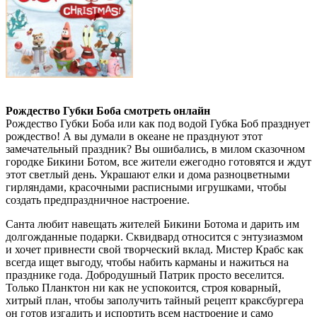
Рождество Губки Боба смотреть онлайн
Рождество Губки Боба или как под водой Губка Боб празднует
рождество! А вы думали в океане не празднуют этот
замечательный праздник? Вы ошибались, в милом сказочном
городке Бикини Ботом, все жители ежегодно готовятся и ждут
этот светлый день. Украшают елки и дома разноцветными
гирляндами, красочными расписными игрушками, чтобы
создать предпраздничное настроение.
Санта любит навещать жителей Бикини Ботома и дарить им
долгожданные подарки. Сквидвард относится с энтузиазмом
и хочет привнести свой творческий вклад. Мистер Крабс как
всегда ищет выгоду, чтобы набить карманы и нажиться на
празднике года. Добродушный Патрик просто веселится.
Только Планктон ни как не успокоится, строя коварный,
хитрый план, чтобы заполучить тайный рецепт краксбургера
он готов изгадить и испортить всем настроение и само