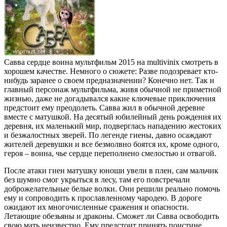
Савва сердце воина мультфильм 2015 на multivinix смотреть в
хорошем качестве. Немного о сюжете: Разве подозревает кто-
нибудь заранее о своем предназначении? Конечно нет. Так и
главный персонаж мультфильма, живя обычной не приметной
жизнью, даже не догадывался какие ключевые приключения
предстоит ему преодолеть. Савва жил в обычной деревне
вместе с матушкой. На десятый юбилейный день рождения их
деревня, их маленький мир, подверглась нападению жестоких
и безжалостных зверей. По легенде гиены, давно осаждают
жителей деревушки и все безмолвно боятся их, кроме одного,
героя – воина, чье сердце переполнено смелостью и отвагой.
После атаки гиен матушку юноши увели в плен, сам мальчик
без шумно смог укрыться в лесу, там его повстречали
доброжелательные белые волки. Они решили реально помочь
ему и сопроводить к прославленному чародею. В дороге
ожидают их многочисленные сражения и опасности.
Летающие обезьяны и драконы. Сможет ли Савва освободить
свою мать неизвестно. Ему предстоит принять поистине