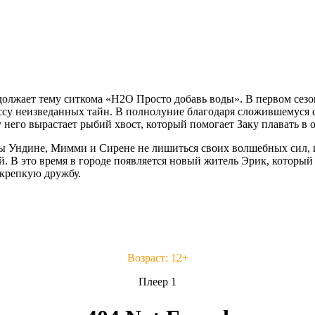
олжает тему ситкома «H2O Просто добавь воды». В первом сезон
су неизведанных тайн. В полнолуние благодаря сложившемуся с
него вырастает рыбий хвост, который помогает Заку плавать в о
обы Ундине, Мимми и Сирене не лишиться своих волшебных сил, 
ой. В это время в городе появляется новый житель Эрик, которы
 крепкую дружбу.
Возраст: 12+
Плеер 1