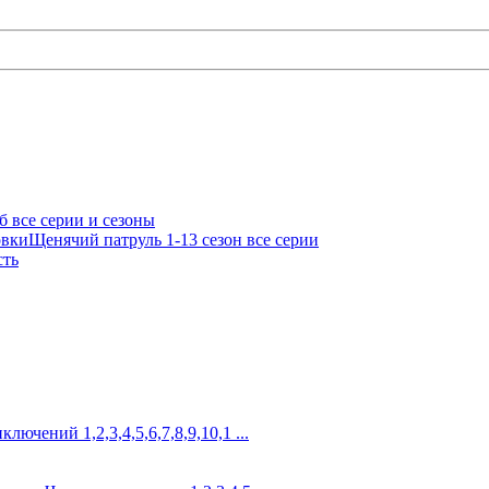
б все серии и сезоны
Щенячий патруль 1-13 сезон все серии
сть
лючений 1,2,3,4,5,6,7,8,9,10,1 ...