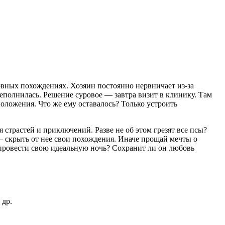
овных похождениях. Хозяин постоянно нервничает из-за
еполнилась. Решение суровое — завтра визит в клинику. Там
оложения. Что же ему оставалось? Только устроить
 страстей и приключений. Разве не об этом грезят все псы?
 — скрыть от нее свои похождения. Иначе прощай мечты о
 провести свою идеальную ночь? Сохранит ли он любовь
 др.