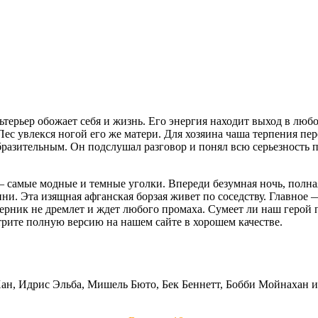
терьер обожает себя и жизнь. Его энергия находит выход в люб
с увлекся ногой его же матери. Для хозяина чаша терпения пер
бразительным. Он подслушал разговор и понял всю серьезность п
— самые модные и темные уголки. Впереди безумная ночь, полная
ни. Эта изящная афганская борзая живет по соседству. Главное
перник не дремлет и ждет любого промаха. Сумеет ли наш герой
рите полную версию на нашем сайте в хорошем качестве.
ан, Идрис Эльба, Мишель Бюто, Бек Беннетт, Бобби Мойнахан и