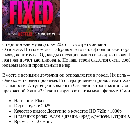
Стерилизован мультфильм 2025 — смотреть онлайн
О сюжете: Познакомьтесь с Буллом. Этот стаффордширский буль
выходок питомца. Однажды ситуация вышла из-под контроля. Пе
пса планируют кастрировать. Но наш герой оказался очень соо
незабываемый прощальный вечер!
Вместе с верными друзьями он отправляется в город. Их цель 
Однако есть одна проблема. Его сердце тайно принадлежит Хан
взаимности. А тут еще и коварный Стерлинг строит козни. Со
прекрасной Ханни? Ответы ждут вас в этом мультфильме. Смот
Название: Fixed
Год выпуска: 2025
Качество видео: Доступно в качестве HD 720p / 1080p
В главных ролях: Адам Дивайн, Фред Армисен, Кэтрин Х
Время: 1 ч. 27 мин.