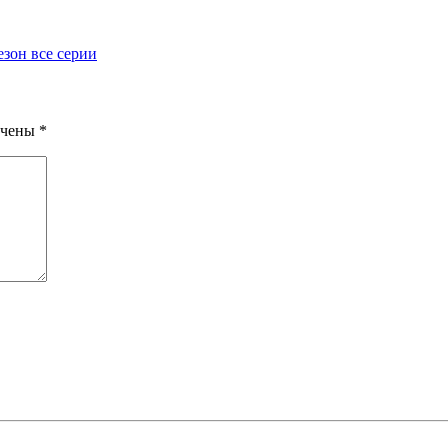
езон все серии
ечены
*