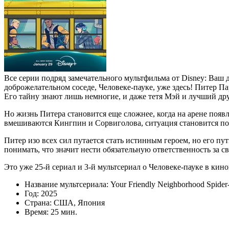
Все серии подряд замечательного мультфильма от Disney: Ваш 
доброжелательном соседе, Человеке-пауке, уже здесь! Питер П
Его тайну знают лишь немногие, и даже тетя Мэй и лучший дру
Но жизнь Питера становится еще сложнее, когда на арене поя
вмешиваются Кингпин и Сорвиголова, ситуация становится по
Питер изо всех сил путается стать истинным героем, но его 
понимать, что значит нести обязательную ответственность за 
Это уже 25-й сериал и 3-й мультсериал о Человеке-пауке в ки
Название мультсериала: Your Friendly Neighborhood Spide
Год: 2025
Страна: США, Япония
Время: 25 мин.