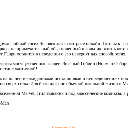
дружелюбный сосед Человек-паук смотрите онлайн. Готовы к взр
аркер, не примечательный обыкновенный школьник, жизнь которо
г Гарри остаются в неведении о его невероятных способностях.
вляются могущественные злодеи: Зелёный Гоблин (Норман Озборн
истине хаотичной!
путь наполнен неожиданными испытаниями и непредвиденных пов
свои сверх силы. И всё это на фоне обычной школьной жизни в М
новселенной Marvel, стилизованный под классические комиксы. 
r-Man