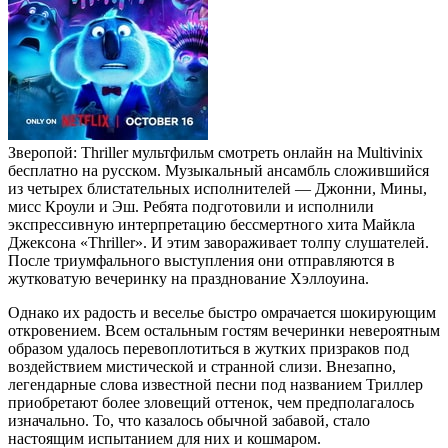
Зверопой: Thriller мультфильм смотреть онлайн на Multivinix
бесплатно на русском. Музыкальный ансамбль сложившийся
из четырех блистательных исполнителей — Джонни, Мины,
мисс Кроули и Эш. Ребята подготовили и исполнили
экспрессивную интерпретацию бессмертного хита Майкла
Джексона «Thriller». И этим завораживает толпу слушателей.
После триумфального выступления они отправляются в
жутковатую вечеринку на празднование Хэллоуина.
Однако их радость и веселье быстро омрачается шокирующим
откровением. Всем остальным гостям вечеринки невероятным
образом удалось перевоплотиться в жутких призраков под
воздействием мистической и странной слизи. Внезапно,
легендарные слова известной песни под названием Триллер
приобретают более зловещий оттенок, чем предполагалось
изначально. То, что казалось обычной забавой, стало
настоящим испытанием для них и кошмаром.